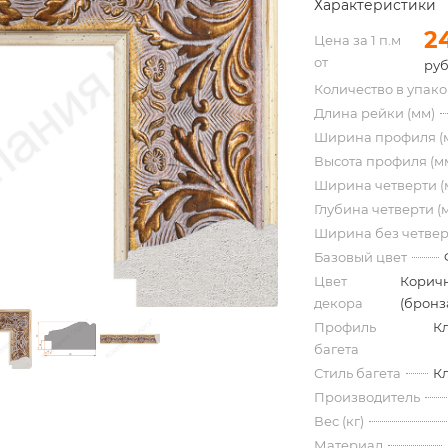
Характеристики
2
Цена за 1 п.м
от
руб
Количество в упак
Длина рейки (мм)
Ширина профиля (
Высота профиля (м
Ширина четверти (
Глубина четверти (
Ширина без четвер
Базовый цвет
Цвет
Корич
декора
(бронз
Профиль
К
багета
Стиль багета
К
Производитель
Вес (кг)
Материал