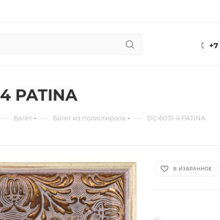
+7
-4 PATINA
—
—
—
Багет
Багет из полистирола
DC-6031-4 PATINA
В ИЗБРАННОЕ