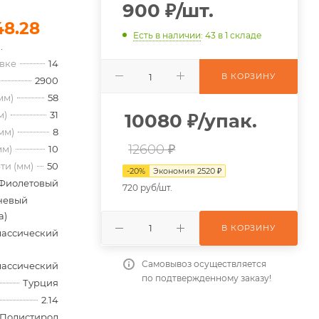
900
₽
/шт.
48.28
Есть в наличии
: 43
в 1 складе
.
овке
14
В КОРЗИНУ
2900
мм)
58
м)
31
10080
₽
/упак.
мм)
8
12600 ₽
мм)
10
ти (мм)
50
-
20
%
Экономия
2520
₽
Фиолетовый
720 руб/шт.
невый
а)
В КОРЗИНУ
лассический
Самовывоз осуществляется
лассический
по подтвержденному заказу!
Турция
2.14
Полистирол