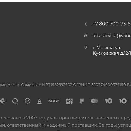
+7 800 700-73-6
arteservice@yand
г. Москва ул.
Кусковская д.12/
ашими Ахмад Самим ИНН 771982593903,ОГРНИП 320774600379190 
основана в 2007 году как производитель настенных пре
ный, ответственный и надежный поставщик. За годы ус