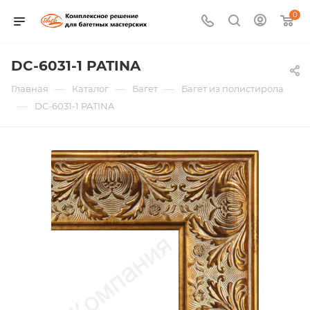
0
DC-6031-1 PATINA
—
—
—
Главная
Каталог
Багет
Багет из полистирола
—
DC-6031-1 PATINA