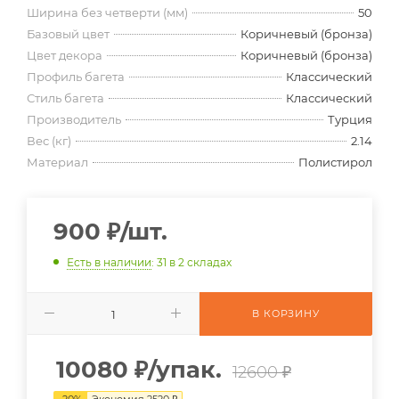
Ширина без четверти (мм)
50
Базовый цвет
Коричневый (бронза)
Цвет декора
Коричневый (бронза)
Профиль багета
Классический
Стиль багета
Классический
Производитель
Турция
Вес (кг)
2.14
Материал
Полистирол
900
₽
/шт.
Есть в наличии
: 31
в 2 складах
В КОРЗИНУ
10080
₽
/упак.
12600 ₽
-
20
%
Экономия
2520
₽