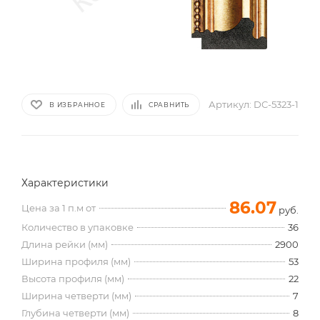
Артикул:
DC-5323-1
В ИЗБРАННОЕ
СРАВНИТЬ
Характеристики
86.07
Цена за 1 п.м от
руб.
Количество в упаковке
36
Длина рейки (мм)
2900
Ширина профиля (мм)
53
Высота профиля (мм)
22
Ширина четверти (мм)
7
Глубина четверти (мм)
8