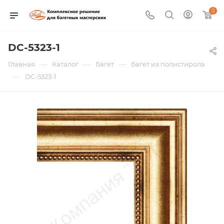
0
DC-5323-1
—
—
—
Главная
Каталог
Багет
Багет из полистирола
—
DC-5323-1