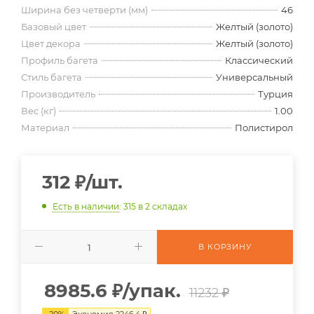
Ширина без четверти (мм)
46
Базовый цвет
Желтый (золото)
Цвет декора
Желтый (золото)
Профиль багета
Классический
Стиль багета
Универсальный
Производитель
Турция
Вес (кг)
1.00
Материал
Полистирол
312
₽
/шт.
Есть в наличии
: 315
в 2 складах
В КОРЗИНУ
8985.6
₽
/упак.
11232 ₽
-
20
%
Экономия
2246.4
₽