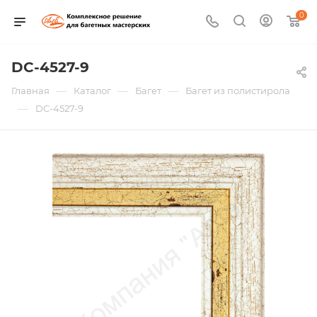
0
DC-4527-9
—
—
—
Главная
Каталог
Багет
Багет из полистирола
—
DC-4527-9