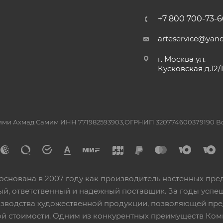
+7 800 700-73-6
arteservice@yand
г. Москва ул.
Кусковская д.12/
ашими Ахмад Самим ИНН 771982593903,ОГРНИП 320774600379190 
основана в 2007 году как производитель настенных пре
ный, ответственный и надежный поставщик. За годы ус
изводства художественной продукции, позволяющей пр
 стоимости. Одним из конкурентных преимуществ Ком