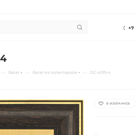
+7
-4
—
—
—
Багет
Багет из полистирола
DC-4519-4
В ИЗБРАННОЕ