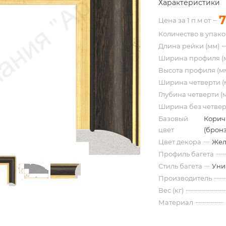
Характеристики
7
Цена за 1 п.м от
Количество в упак
Длина рейки (мм)
Ширина профиля (
Высота профиля (м
Ширина четверти (
Глубина четверти (
Ширина без четвер
Базовый
Корич
цвет
(бронз
Цвет декора
Жел
Профиль багета
Стиль багета
Уни
Производитель
Вес (кг)
Материал