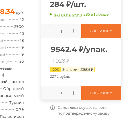
284
₽
/шт.
8.34
руб.
Есть в наличии
: 285
в 1 складе
овке
42
2900
В КОРЗИНУ
мм)
45
м)
18
9542.4
₽
/упак.
мм)
9
мм)
9
11928 ₽
ти (мм)
36
невый
-
20
%
Экономия
2385.6
₽
а)
227.2 руб/шт.
тый (золото)
Обратный
В КОРЗИНУ
версальный
Турция
Самовывоз осуществляется
0.79
по подтвержденному заказу!
Полистирол