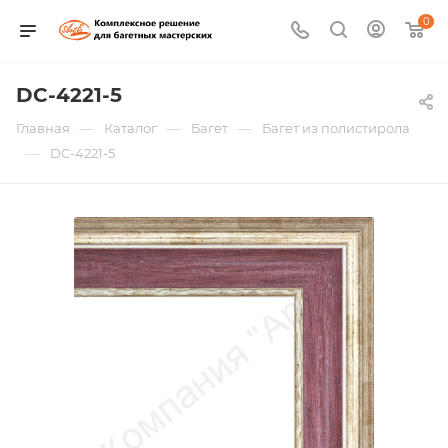
0
DC-4221-5
—
—
—
Главная
Каталог
Багет
Багет из полистирола
—
DC-4221-5