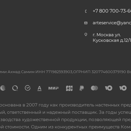
+7 800 700-73-6
arteservice@yand
г. Москва ул.
Кусковская д.12/
ашими Ахмад Самим ИНН 771982593903,ОГРНИП 320774600379190 
основана в 2007 году как производитель настенных пре
ный, ответственный и надежный поставщик. За годы ус
изводства художественной продукции, позволяющей пр
 стоимости. Одним из конкурентных преимуществ Ком