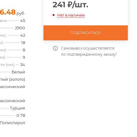
241
₽
/шт.
6.48
руб.
Нет в наличии
овке
45
2900
ПОДПИСАТЬСЯ
мм)
42
м)
18
Самовывоз осуществляется
мм)
8
по подтвержденному заказу!
мм)
9
ти (мм)
34
Белый
тый (золото)
лассический
лассический
Турция
0.78
Полистирол