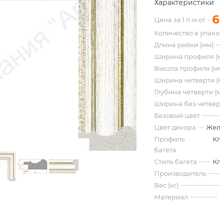
Характеристики
6
Цена за 1 п.м от
Количество в упак
Длина рейки (мм)
Ширина профиля (
Высота профиля (м
Ширина четверти (
Глубина четверти (
Ширина без четвер
Базовый цвет
Цвет декора
Жел
Профиль
К
багета
Стиль багета
К
Производитель
Вес (кг)
Материал