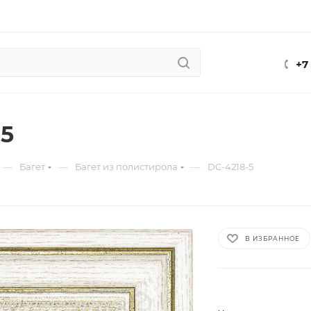
+7
-5
—
—
—
Багет
Багет из полистирола
DC-4218-5
В ИЗБРАННОЕ