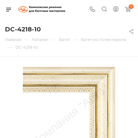
0
DC-4218-10
—
—
—
Главная
Каталог
Багет
Багет из полистирола
—
DC-4218-10