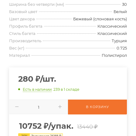
Ширина без четверти (мм)
30
Базовый цвет
Белый
Цвет декора
Бежевый (слоновая кость)
Профиль багета
Классический
Стиль багета
Классический
Производитель
Турция
Вес (кг)
0.725
Материал
Полистирол
280
₽
/шт.
Есть в наличии
: 239
в 1 складе
В КОРЗИНУ
10752
₽
/упак.
13440 ₽
-
20
%
Экономия
2688
₽