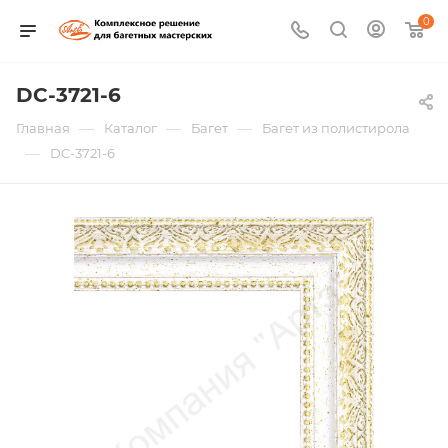
0
DC-3721-6
—
—
—
Главная
Каталог
Багет
Багет из полистирола
—
DC-3721-6