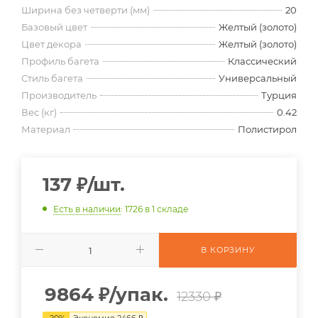
Ширина без четверти (мм)
20
Базовый цвет
Желтый (золото)
Цвет декора
Желтый (золото)
Профиль багета
Классический
Стиль багета
Универсальный
Производитель
Турция
Вес (кг)
0.42
Материал
Полистирол
137
₽
/шт.
Есть в наличии
: 1726
в 1 складе
В КОРЗИНУ
9864
₽
/упак.
12330 ₽
-
20
%
Экономия
2466
₽