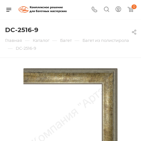
0
DC-2516-9
—
—
—
Главная
Каталог
Багет
Багет из полистирола
—
DC-2516-9