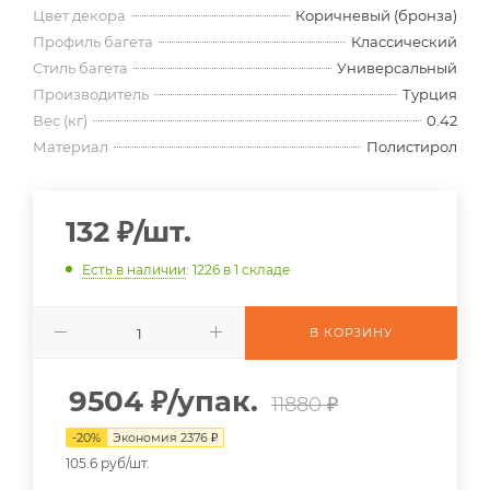
Цвет декора
Коричневый (бронза)
Профиль багета
Классический
Стиль багета
Универсальный
Производитель
Турция
Вес (кг)
0.42
Материал
Полистирол
132
₽
/шт.
Есть в наличии
: 1226
в 1 складе
В КОРЗИНУ
9504
₽
/упак.
11880 ₽
-
20
%
Экономия
2376
₽
105.6 руб/шт.