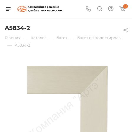
0
A5834-2
—
—
—
Главная
Каталог
Багет
Багет из полистирола
—
A5834-2