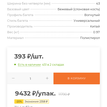
Ширина без четверти (мм)
43
Базовый цвет
Бежевый (слоновая кость)
Профиль багета
Вогнутый
Стиль багета
Универсальный
Производитель
Китай
Вес (кг)
0.97
Материал
Полистирол
393
₽
/шт.
Есть в наличии
: 451
в 2 складах
В КОРЗИНУ
9432
₽
/упак.
11790 ₽
-
20
%
Экономия
2358
₽