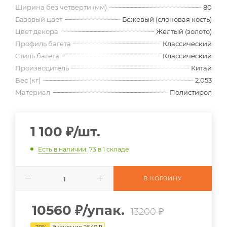
Ширина без четверти (мм)
80
Базовый цвет
Бежевый (слоновая кость)
Цвет декора
Желтый (золото)
Профиль багета
Классический
Стиль багета
Классический
Производитель
Китай
Вес (кг)
2.053
Материал
Полистирол
1 100
₽
/шт.
Есть в наличии
: 73
в 1 складе
В КОРЗИНУ
10560
₽
/упак.
13200 ₽
-
20
%
Экономия
2640
₽