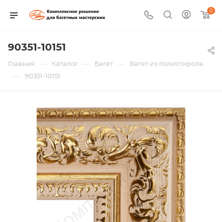
0
90351-10151
—
—
—
Главная
Каталог
Багет
Багет из полистирола
—
90351-10151