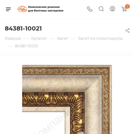
0
84381-10021
—
—
—
Главная
Каталог
Багет
Багет из полистирола
—
84381-10021