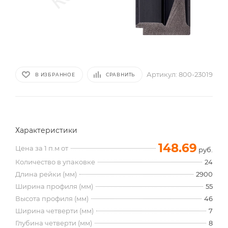
Артикул:
800-23019
В ИЗБРАННОЕ
СРАВНИТЬ
Характеристики
148.69
Цена за 1 п.м от
руб.
Количество в упаковке
24
Длина рейки (мм)
2900
Ширина профиля (мм)
55
Высота профиля (мм)
46
Ширина четверти (мм)
7
Глубина четверти (мм)
8