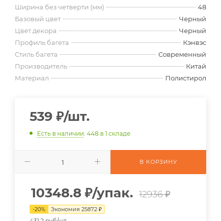
Ширина без четверти (мм)
48
Базовый цвет
Черный
Цвет декора
Черный
Профиль багета
Кэнвэс
Стиль багета
Современный
Производитель
Китай
Материал
Полистирол
539
₽
/шт.
Есть в наличии
: 448
в 1 складе
В КОРЗИНУ
10348.8
₽
/упак.
12936 ₽
-
20
%
Экономия
2587.2
₽
431.2 руб/шт.