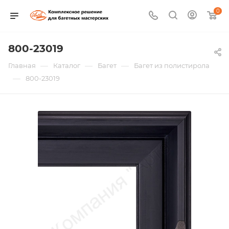
0
800-23019
—
—
—
Главная
Каталог
Багет
Багет из полистирола
—
800-23019