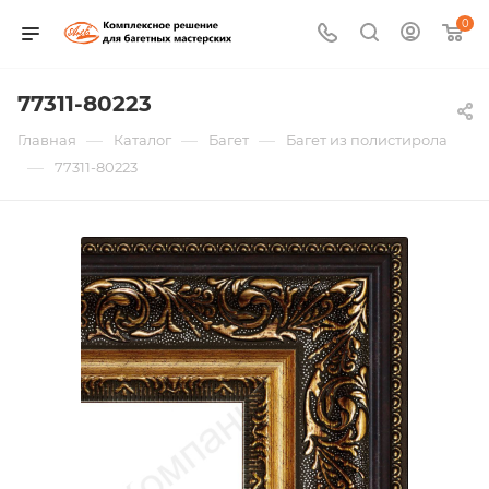
0
77311-80223
—
—
—
Главная
Каталог
Багет
Багет из полистирола
—
77311-80223