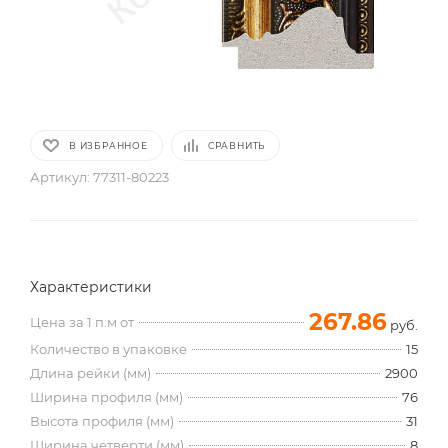
В ИЗБРАННОЕ
СРАВНИТЬ
Артикул:
77311-80223
Характеристики
267.86
Цена за 1 п.м от
руб.
Количество в упаковке
15
Длина рейки (мм)
2900
Ширина профиля (мм)
76
Высота профиля (мм)
31
Ширина четверти (мм)
8