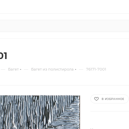
01
—
—
—
Багет
Багет из полистирола
76171-7001
В ИЗБРАННОЕ