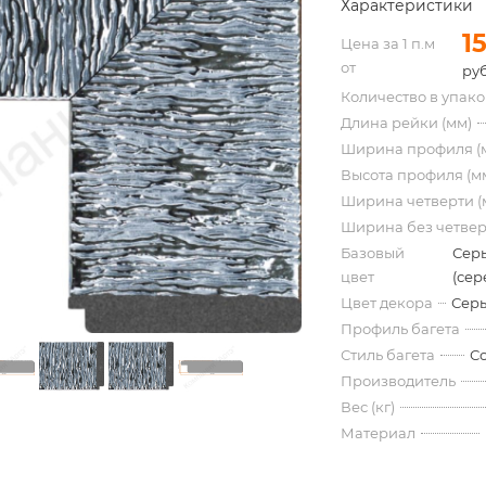
Характеристики
1
Цена за 1 п.м
от
руб
Количество в упак
Длина рейки (мм)
Ширина профиля (
Высота профиля (м
Ширина четверти (
Ширина без четвер
Базовый
Сер
цвет
(сер
Цвет декора
Серы
Профиль багета
Стиль багета
С
Производитель
Вес (кг)
Материал