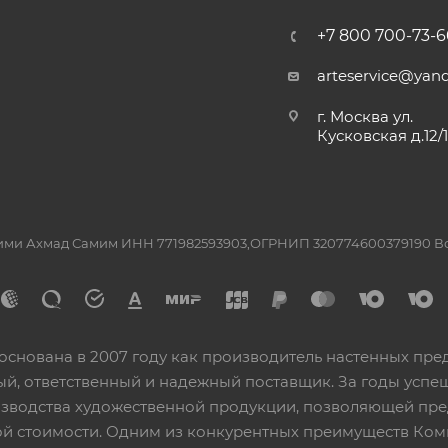
+7 800 700-73-6
arteservice@yand
г. Москва ул.
Кусковская д.12/
ашими Ахмад Самим ИНН 771982593903,ОГРНИП 320774600379190 
основана в 2007 году как производитель настенных пре
ный, ответственный и надежный поставщик. За годы ус
изводства художественной продукции, позволяющей пр
 стоимости. Одним из конкурентных преимуществ Ком