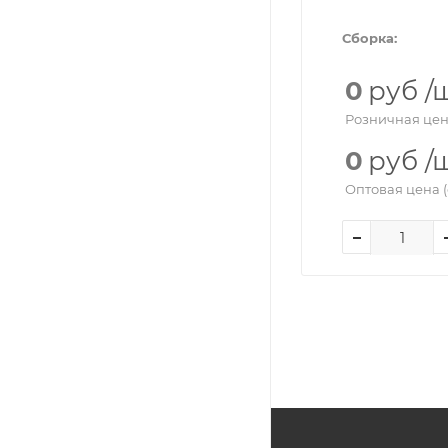
Сборка:
0
руб
/
Розничная цен
0
руб
/
Оптовая цена (