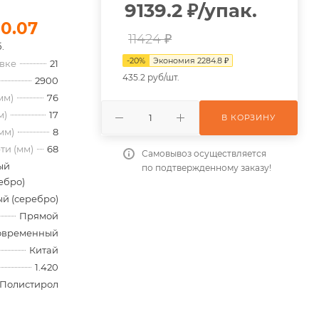
9139.2
₽
/упак.
50.07
11424 ₽
.
-
20
%
Экономия
2284.8
₽
овке
21
435.2 руб/шт.
2900
мм)
76
м)
17
В КОРЗИНУ
мм)
8
ти (мм)
68
Самовывоз осуществляется
ый
по подтвержденному заказу!
ебро)
й (серебро)
Прямой
овременный
Китай
1.420
Полистирол