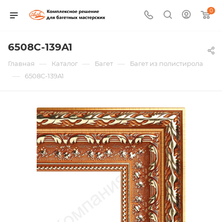
0
6508C-139A1
—
—
—
Главная
Каталог
Багет
Багет из полистирола
—
6508C-139A1