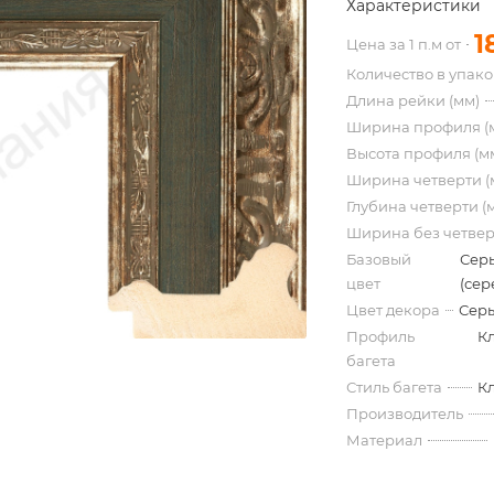
Характеристики
1
Цена за 1 п.м от
Количество в упак
Длина рейки (мм)
Ширина профиля (
Высота профиля (м
Ширина четверти (
Глубина четверти (
Ширина без четвер
Базовый
Сер
цвет
(сер
Цвет декора
Серы
Профиль
К
багета
Стиль багета
К
Производитель
Материал