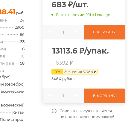
683
₽
/шт.
88.41
руб.
Есть в наличии
: 101
в 1 складе
овке
24
2900
В КОРЗИНУ
мм)
66
м)
33
13113.6
₽
/упак.
мм)
8
мм)
10
16392 ₽
ти (мм)
58
ый
-
20
%
Экономия
3278.4
₽
ебро)
546.4 руб/шт.
й (серебро)
лассический
В КОРЗИНУ
лассический
Самовывоз осуществляется
Китай
по подтвержденному заказу!
Полистирол