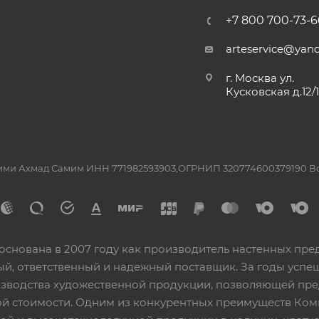
+7 800 700-73-6
arteservice@yand
г. Москва ул.
Кусковская д.12/
ашими Ахмад Самим ИНН 771982593903,ОГРНИП 320774600379190 
основана в 2007 году как производитель настенных пре
ный, ответственный и надежный поставщик. За годы ус
изводства художественной продукции, позволяющей пр
 стоимости. Одним из конкурентных преимуществ Ком