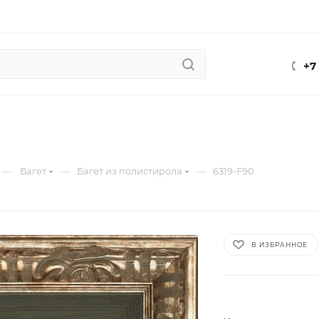
+7
—
—
—
Багет
Багет из полистирола
6319-F90
В ИЗБРАННОЕ