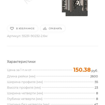
В ИЗБРАННОЕ
СРАВНИТЬ
Артикул:
55231-90232-2.6м
Характеристики
150.38
Цена за 1 п.м от
руб.
Длина рейки (мм)
2600
Ширина профиля (мм)
55
Высота профиля (мм)
23
Ширина четверти (мм)
8
Глубина четверти (мм)
8
Ширина без четверти (мм)
47