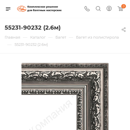
0
55231-90232 (2.6м)
—
—
—
Главная
Каталог
Багет
Багет из полистирола
—
55231-90232 (2.6м)