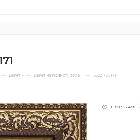
171
—
—
—
Багет
Багет из полистирола
55231-80171
В ИЗБРАННОЕ