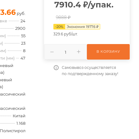
7910.4
₽
/упак.
13.66
руб.
9888 ₽
овке
24
-
20
%
Экономия
1977.6
₽
2900
329.6 руб/шт.
мм)
55
м)
23
мм)
8
В КОРЗИНУ
ти (мм)
47
невый
Самовывоз осуществляется
а)
по подтвержденному заказу!
невый
а)
лассический
лассический
Китай
1.168
Полистирол