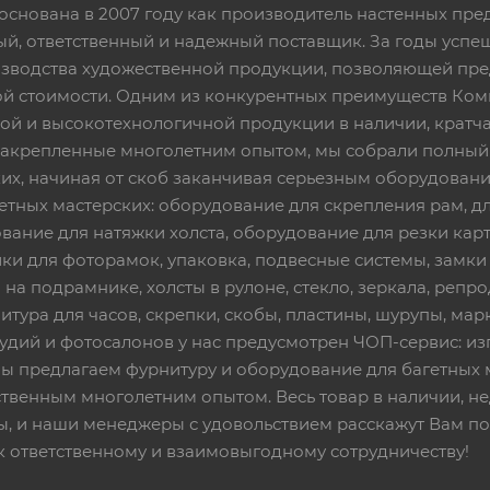
основана в 2007 году как производитель настенных пре
ный, ответственный и надежный поставщик. За годы ус
изводства художественной продукции, позволяющей пр
 стоимости. Одним из конкурентных преимуществ Ком
ой и высокотехнологичной продукции в наличии, кратча
 закрепленные многолетним опытом, мы собрали полный
их, начиная от скоб заканчивая серьезным оборудовани
етных мастерских: оборудование для скрепления рам, дл
вание для натяжки холста, оборудование для резки кар
ки для фоторамок, упаковка, подвесные системы, замки и 
 на подрамнике, холсты в рулоне, стекло, зеркала, репро
тура для часов, скрепки, скобы, пластины, шурупы, марк
тудий и фотосалонов у нас предусмотрен ЧОП-сервис: и
Мы предлагаем фурнитуру и оборудование для багетных 
твенным многолетним опытом. Весь товар в наличии, не
ы, и наши менеджеры с удовольствием расскажут Вам по
к ответственному и взаимовыгодному сотрудничеству!