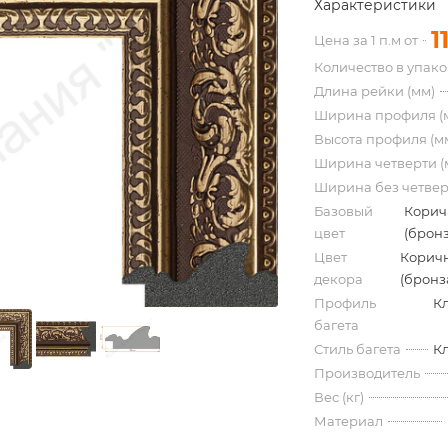
Характеристики
1
Цена за 1 п.м от
Количество в упак
Длина рейки (мм)
Ширина профиля (
Высота профиля (м
Ширина четверти (
Ширина без четвер
Базовый
Корич
цвет
(бронз
Цвет
Корич
декора
(бронз
Профиль
К
багета
Стиль багета
К
Производитель
Вес (кг)
Материал