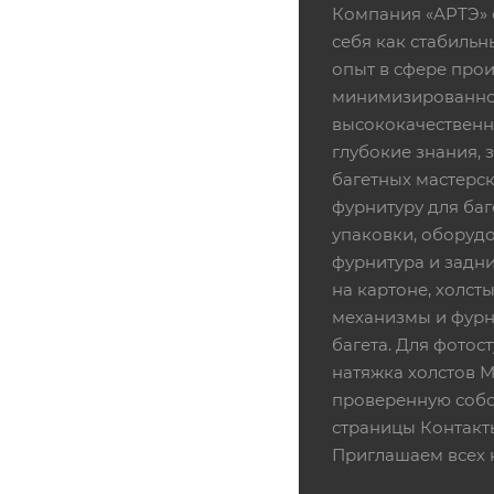
Компания «АРТЭ» 
себя как стабиль
опыт в сфере про
минимизированной
высококачественн
глубокие знания,
багетных мастерск
фурнитуру для баг
упаковки, оборудо
фурнитура и задни
на картоне, холсты
механизмы и фурни
багета. Для фотос
натяжка холстов 
проверенную собс
страницы Контакт
Приглашаем всех 