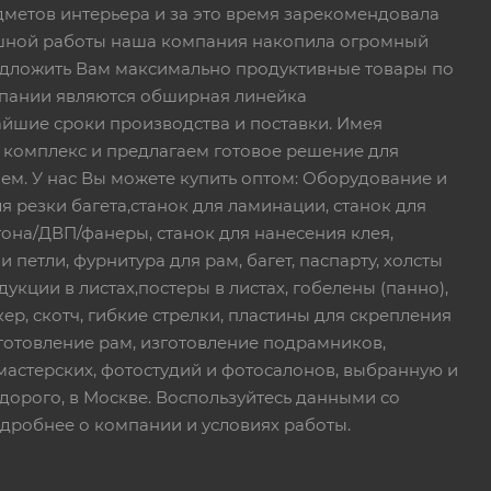
дметов интерьера и за это время зарекомендовала
пешной работы наша компания накопила огромный
едложить Вам максимально продуктивные товары по
пании являются обширная линейка
йшие сроки производства и поставки. Имея
 комплекс и предлагаем готовое решение для
ем. У нас Вы можете купить оптом: Оборудование и
я резки багета,станок для ламинации, станок для
тона/ДВП/фанеры, станок для нанесения клея,
петли, фурнитура для рам, багет, паспарту, холсты
дукции в листах,постеры в листах, гобелены (панно),
ер, скотч, гибкие стрелки, пластины для скрепления
зготовление рам, изготовление подрамников,
мастерских, фотостудий и фотосалонов, выбранную и
дорого, в Москве. Воспользуйтесь данными со
дробнее о компании и условиях работы.