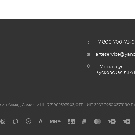
+7 800 700-73-6
arteservice@yand
г. Москва ул.
Кусковская д.12/
ашими Ахмад Самим ИНН 771982593903,ОГРНИП 320774600379190 