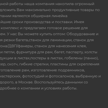
пешной работы наша компания накопила огромный
едложить Вам максимально продуктивные товары по
пании являются обширная линейка
йшие сроки производства и поставки. Имея
 комплекс и предлагаем готовое решение для
ем. У нас Вы можете купить оптом: Оборудование и
я резки багета,станок для ламинации, станок для
тона/ДВП/фанеры, станок для нанесения клея,
петли, фурнитура для рам, багет, паспарту, холсты
дукции в листах,постеры в листах, гобелены (панно),
ер, скотч, гибкие стрелки, пластины для скрепления
зготовление рам, изготовление подрамников,
мастерских, фотостудий и фотосалонов, выбранную и
дорого, в Москве. Воспользуйтесь данными со
дробнее о компании и условиях работы.