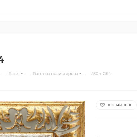
4
—
—
—
Багет
Багет из полистирола
5304-G64
В ИЗБРАННОЕ