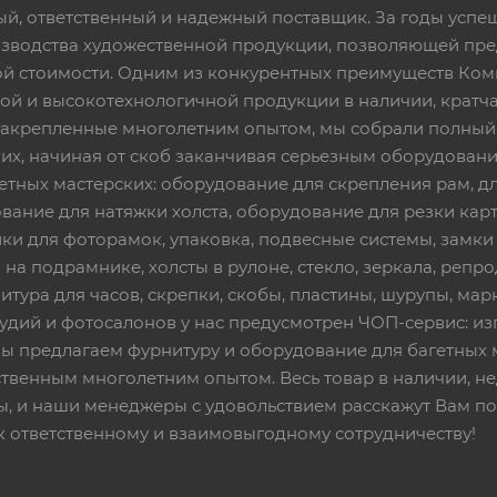
ный, ответственный и надежный поставщик. За годы ус
изводства художественной продукции, позволяющей пр
 стоимости. Одним из конкурентных преимуществ Ком
ой и высокотехнологичной продукции в наличии, кратча
 закрепленные многолетним опытом, мы собрали полный
их, начиная от скоб заканчивая серьезным оборудовани
етных мастерских: оборудование для скрепления рам, дл
вание для натяжки холста, оборудование для резки кар
ки для фоторамок, упаковка, подвесные системы, замки и 
 на подрамнике, холсты в рулоне, стекло, зеркала, репро
тура для часов, скрепки, скобы, пластины, шурупы, марк
тудий и фотосалонов у нас предусмотрен ЧОП-сервис: и
Мы предлагаем фурнитуру и оборудование для багетных 
твенным многолетним опытом. Весь товар в наличии, не
ы, и наши менеджеры с удовольствием расскажут Вам по
к ответственному и взаимовыгодному сотрудничеству!