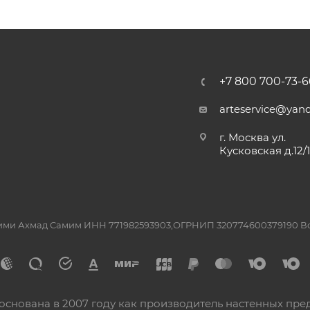
+7 800 700-73-6
arteservice@yand
г. Москва ул.
Кусковская д.12/
ашими Ахмад Самим ИНН 771982593903,ОГРНИП 320774600379190 
основана в 2007 году как производитель настенных пре