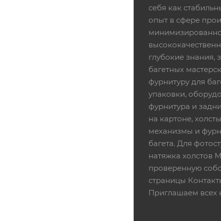
себя как стабиль
опыт в сфере про
минимизированной
высококачественн
глубокие знания,
багетных мастерск
фурнитуру для баг
упаковки, оборудо
фурнитура и задни
на картоне, холсты
механизмы и фурни
багета. Для фотос
натяжка холстов 
проверенную собс
страницы Контакт
Приглашаем всех 