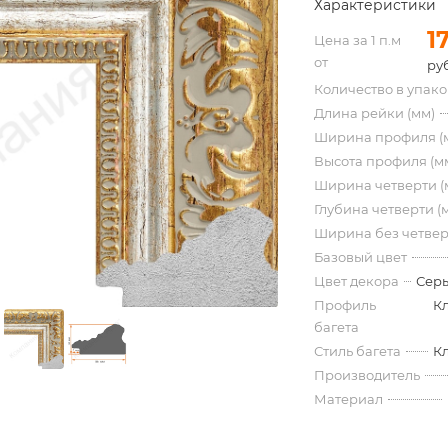
Характеристики
1
Цена за 1 п.м
от
руб
Количество в упак
Длина рейки (мм)
Ширина профиля (
Высота профиля (м
Ширина четверти (
Глубина четверти (
Ширина без четвер
Базовый цвет
Цвет декора
Серы
Профиль
К
багета
Стиль багета
К
Производитель
Материал