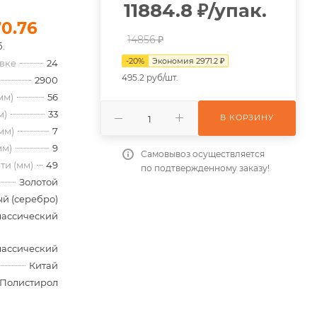
11884.8
₽
/упак.
70.76
14856 ₽
.
-
20
%
Экономия
2971.2
₽
овке
24
495.2 руб/шт.
2900
мм)
56
м)
33
В КОРЗИНУ
мм)
7
мм)
9
Самовывоз осуществляется
ти (мм)
49
по подтвержденному заказу!
Золотой
й (серебро)
лассический
лассический
Китай
Полистирол