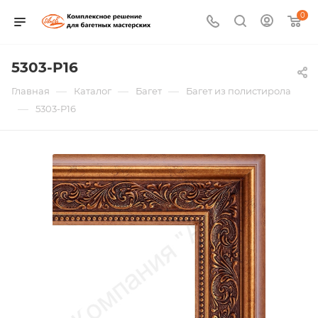
0
5303-P16
—
—
—
Главная
Каталог
Багет
Багет из полистирола
—
5303-P16