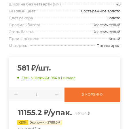
Ширина без четверти (мм)
45
Базовый цвет
Состаренное золото
Цвет декора
Золото
Профиль багета
Классический
Стиль багета
Классический
Производитель
Китай
Материал
Полистирол
581
₽
/шт.
Есть в наличии
: 964
в 1 складе
В КОРЗИНУ
11155.2
₽
/упак.
13944 ₽
-
20
%
Экономия
2788.8
₽