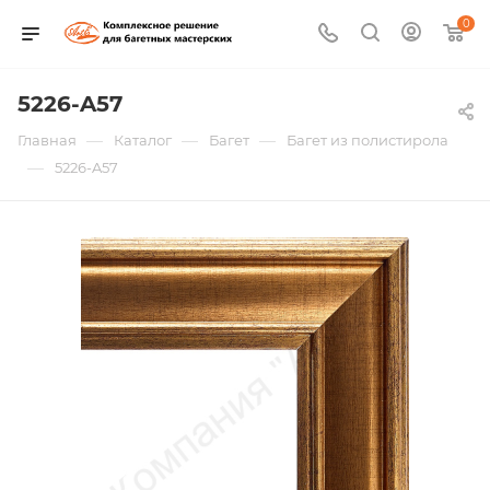
0
5226-A57
—
—
—
Главная
Каталог
Багет
Багет из полистирола
—
5226-A57