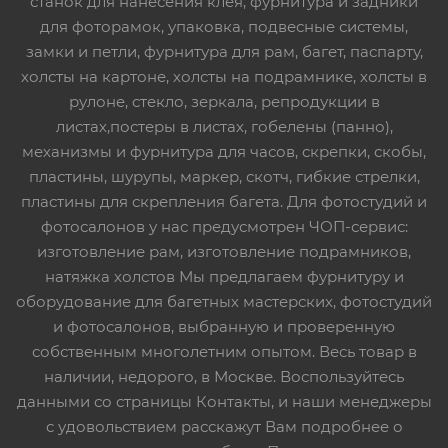
станок для нанесения клея, фурнитура и задники
для фоторамок, упаковка, подвесные системы,
замки и петли, фурнитура для рам, багет, паспарту,
холсты на картоне, холсты на подрамнике, холсты в
рулоне, стекло, зеркала, репродукции в
листах,постеры в листах, гобелены (панно),
механизмы и фурнитура для часов, скрепки, скобы,
пластины, шурупы, маркер, скотч, гибкие стрелки,
пластины для скрепления багета. Для фотостудий и
фотосалонов у нас предусмотрен ЧОП-сервис:
изготовление рам, изготовление подрамников,
натяжка холстов Мы предлагаем фурнитуру и
оборудование для багетных мастерских, фотостудий
и фотосалонов, выбранную и проверенную
собственным многолетним опытом. Весь товар в
наличии, недорого, в Москве. Воспользуйтесь
данными со страницы Контакты, и наши менеджеры
с удовольствием расскажут Вам подробнее о