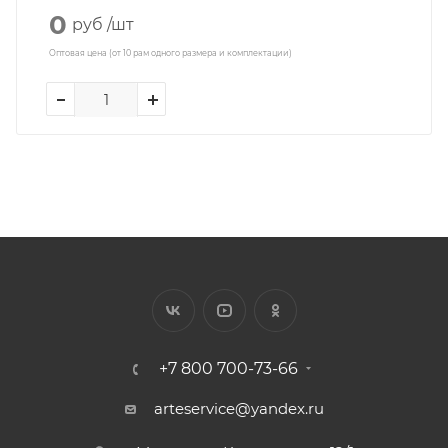
0
руб
/шт
Оптовая цена (от 10 рам одного размера и комплектации)
+7 800 700-73-66
arteservice@yandex.ru