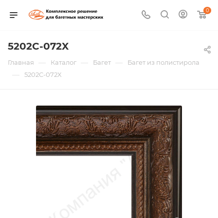
0
5202C-072X
—
—
—
Главная
Каталог
Багет
Багет из полистирола
—
5202C-072X