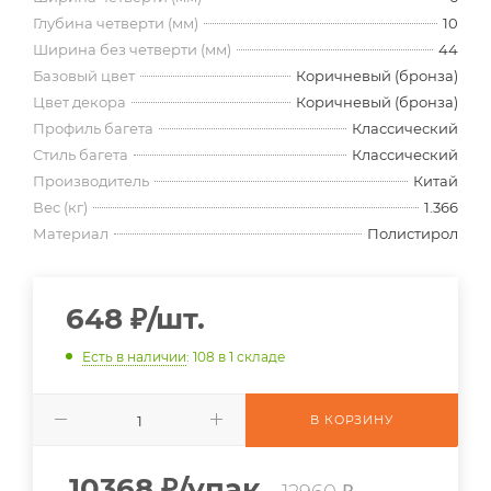
Глубина четверти (мм)
10
Ширина без четверти (мм)
44
Базовый цвет
Коричневый (бронза)
Цвет декора
Коричневый (бронза)
Профиль багета
Классический
Стиль багета
Классический
Производитель
Китай
Вес (кг)
1.366
Материал
Полистирол
648
₽
/шт.
Есть в наличии
: 108
в 1 складе
В КОРЗИНУ
10368
₽
/упак.