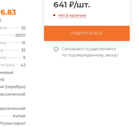
641
₽
/шт.
76.83
Нет в наличии
б.
овке
25
ПОДПИСАТЬСЯ
2900
мм)
51
Самовывоз осуществляется
м)
32
по подтвержденному заказу!
мм)
9
ти (мм)
42
невый
а)
й (серебро)
лассический
лассический
Китай
Полистирол