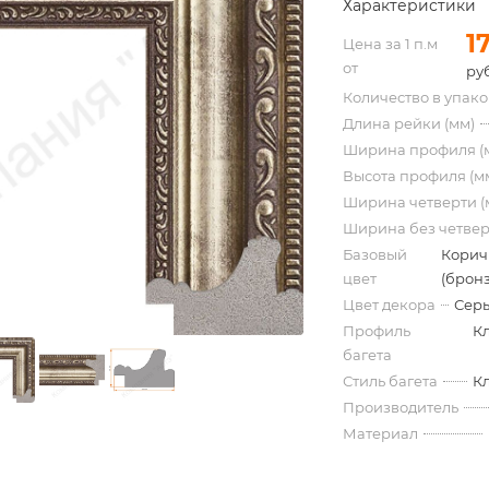
Характеристики
1
Цена за 1 п.м
от
ру
Количество в упак
Длина рейки (мм)
Ширина профиля (
Высота профиля (м
Ширина четверти (
Ширина без четвер
Базовый
Корич
цвет
(бронз
Цвет декора
Серы
Профиль
К
багета
Стиль багета
К
Производитель
Материал