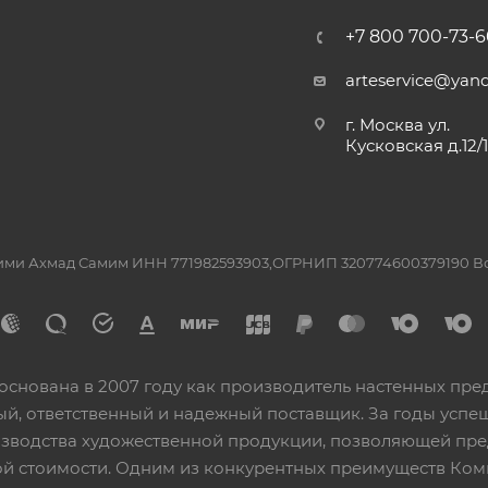
+7 800 700-73-6
arteservice@yand
г. Москва ул.
Кусковская д.12/
ашими Ахмад Самим ИНН 771982593903,ОГРНИП 320774600379190 
основана в 2007 году как производитель настенных пре
ный, ответственный и надежный поставщик. За годы ус
изводства художественной продукции, позволяющей пр
 стоимости. Одним из конкурентных преимуществ Ком