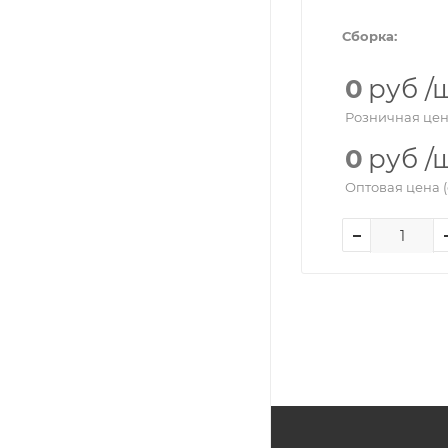
Сборка:
0
руб
/
Розничная цен
0
руб
/
Оптовая цена (