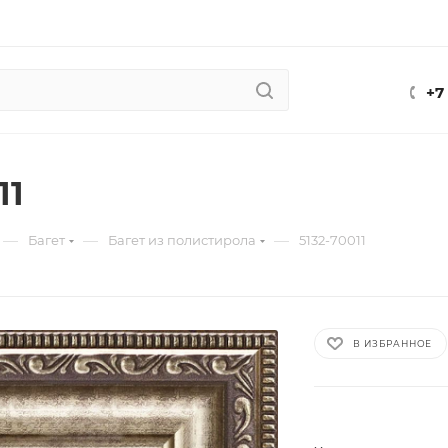
+7
11
—
—
—
Багет
Багет из полистирола
5132-70011
В ИЗБРАННОЕ