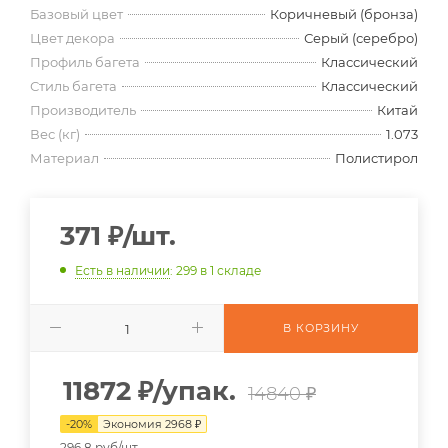
Базовый цвет
Коричневый (бронза)
Цвет декора
Серый (серебро)
Профиль багета
Классический
Стиль багета
Классический
Производитель
Китай
Вес (кг)
1.073
Материал
Полистирол
371
₽
/шт.
Есть в наличии
: 299
в 1 складе
В КОРЗИНУ
11872
₽
/упак.
14840 ₽
-
20
%
Экономия
2968
₽
296.8 руб/шт.