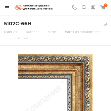
0
5102C-66H
—
—
—
Главная
Каталог
Багет
Багет из полистирола
—
5102C-66H