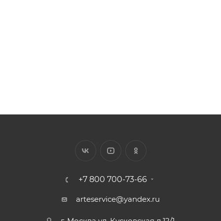
Арт.: 5028A-1
Есть в наличии: 260
Цена за 1 п.м от 82.21 ₽
298
₽
/шт.
+7 800 700-73-66
arteservice@yandex.ru
г. Москва ул. Кусковская д.12/1