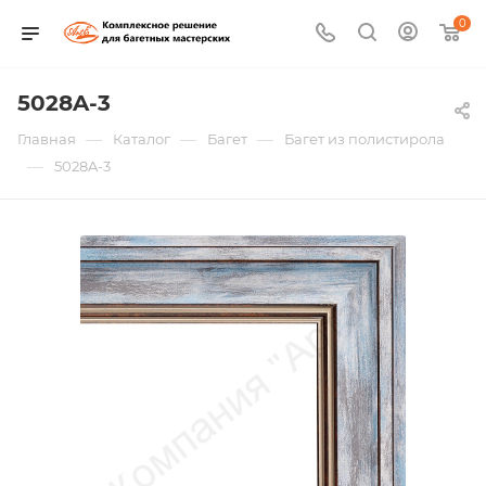
0
5028A-3
—
—
—
Главная
Каталог
Багет
Багет из полистирола
—
5028A-3