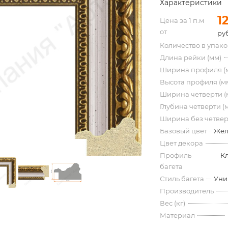
Характеристики
1
Цена за 1 п.м
от
ру
Количество в упак
Длина рейки (мм)
Ширина профиля (
Высота профиля (м
Ширина четверти (
Глубина четверти (
Ширина без четвер
Базовый цвет
Жел
Цвет декора
Профиль
К
багета
Стиль багета
Уни
Производитель
Вес (кг)
Материал