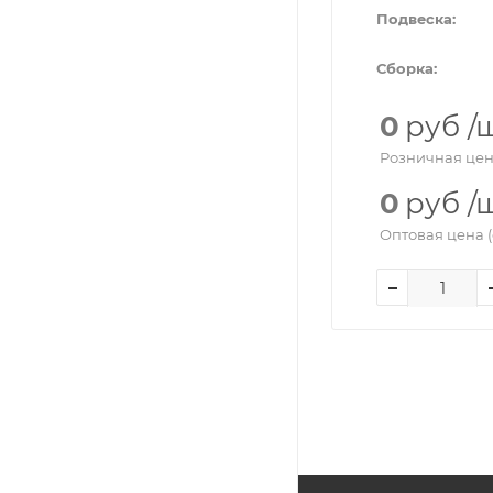
Подвеска:
Сборка:
0
руб
/
Розничная цен
0
руб
/
Оптовая цена (