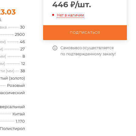
446
₽
/шт.
23.03
Нет в наличии
б.
овке
30
ПОДПИСАТЬСЯ
2900
мм)
46
Самовывоз осуществляется
м)
27
по подтвержденному заказу!
мм)
8
мм)
12
ти (мм)
38
тый (золото)
Розовый
лассический
версальный
Китай
1.170
Полистирол