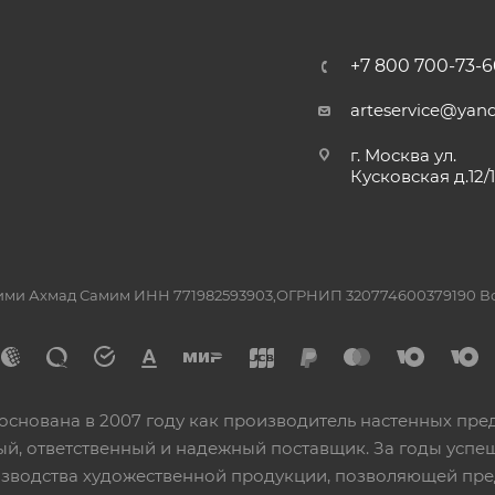
+7 800 700-73-6
arteservice@yand
г. Москва ул.
Кусковская д.12/
ашими Ахмад Самим ИНН 771982593903,ОГРНИП 320774600379190 
основана в 2007 году как производитель настенных пре
ный, ответственный и надежный поставщик. За годы ус
изводства художественной продукции, позволяющей пр