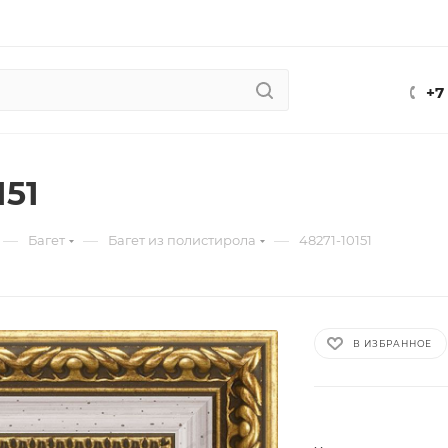
+7
151
—
—
—
Багет
Багет из полистирола
48271-10151
В ИЗБРАННОЕ