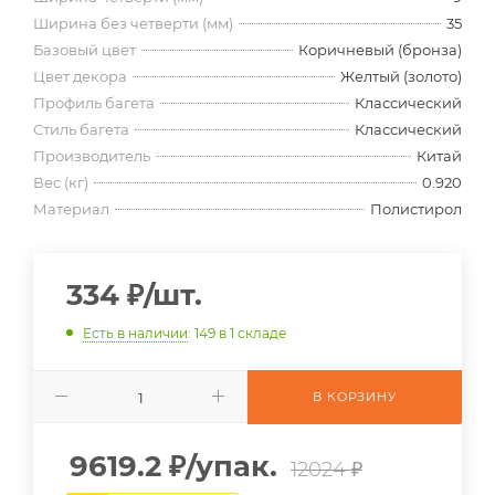
Ширина без четверти (мм)
35
Базовый цвет
Коричневый (бронза)
Цвет декора
Желтый (золото)
Профиль багета
Классический
Стиль багета
Классический
Производитель
Китай
Вес (кг)
0.920
Материал
Полистирол
334
₽
/шт.
Есть в наличии
: 149
в 1 складе
В КОРЗИНУ
9619.2
₽
/упак.
12024 ₽