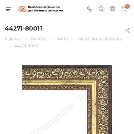
0
44271-80011
—
—
—
Главная
Каталог
Багет
Багет из полистирола
—
44271-80011