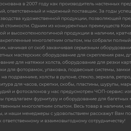
основана в 2007 году как производитель настенных пре
ный, ответственный и надежный поставщик. За годы ус
изводства художественной продукции, позволяющей пр
 стоимости. Одним из конкурентных преимуществ Ком
ой и высокотехнологичной продукции в наличии, кратча
 закрепленные многолетним опытом, мы собрали полный
их, начиная от скоб заканчивая серьезным оборудовани
етных мастерских: оборудование для скрепления рам, дл
вание для натяжки холста, оборудование для резки кар
ки для фоторамок, упаковка, подвесные системы, замки и 
 на подрамнике, холсты в рулоне, стекло, зеркала, репро
тура для часов, скрепки, скобы, пластины, шурупы, марк
тудий и фотосалонов у нас предусмотрен ЧОП-сервис: и
Мы предлагаем фурнитуру и оборудование для багетных 
твенным многолетним опытом. Весь товар в наличии, не
ы, и наши менеджеры с удовольствием расскажут Вам по
к ответственному и взаимовыгодному сотрудничеству!