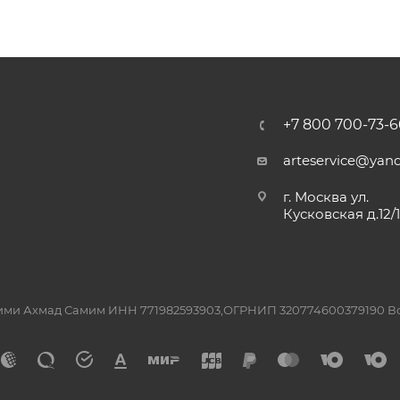
+7 800 700-73-6
arteservice@yand
г. Москва ул.
Кусковская д.12/
ашими Ахмад Самим ИНН 771982593903,ОГРНИП 320774600379190 