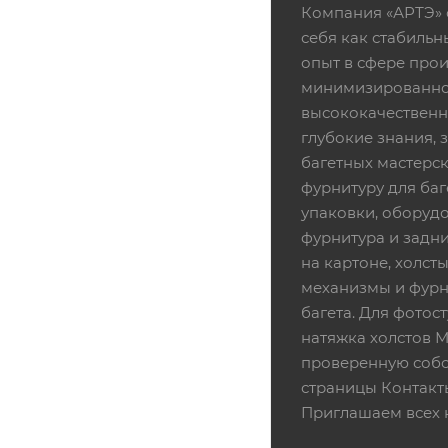
Компания «АРТЭ» 
себя как стабиль
опыт в сфере про
минимизированной
высококачественн
глубокие знания,
багетных мастерск
фурнитуру для баг
упаковки, оборудо
фурнитура и задни
на картоне, холсты
механизмы и фурни
багета. Для фотос
натяжка холстов 
проверенную собс
страницы Контакт
Приглашаем всех 