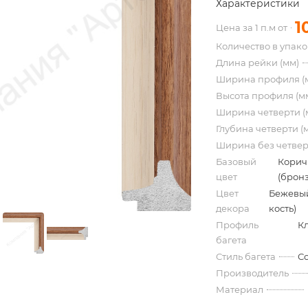
Характеристики
1
Цена за 1 п.м от
Количество в упак
Длина рейки (мм)
Ширина профиля (
Высота профиля (м
Ширина четверти (
Глубина четверти (
Ширина без четвер
Базовый
Корич
цвет
(бронз
Цвет
Бежевый
декора
кость)
Профиль
К
багета
Стиль багета
С
Производитель
Материал