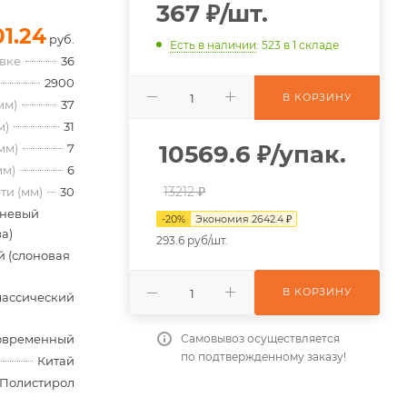
367
₽
/шт.
01.24
руб.
Есть в наличии
: 523
в 1 складе
овке
36
2900
В КОРЗИНУ
мм)
37
м)
31
10569.6
₽
/упак.
мм)
7
мм)
6
13212 ₽
ти (мм)
30
невый
-
20
%
Экономия
2642.4
₽
а)
293.6 руб/шт.
 (слоновая
В КОРЗИНУ
лассический
Самовывоз осуществляется
овременный
по подтвержденному заказу!
Китай
Полистирол