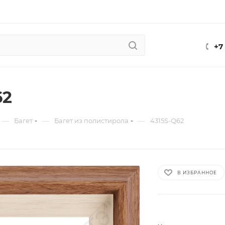
+7
62
—
—
—
Багет
Багет из полистирола
4315S-Q62
В ИЗБРАННОЕ