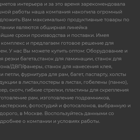
дметов интерьера и за это время зарекомендовала
пешной работы наша компания накопила огромный
едложить Вам максимально продуктивные товары по
пании являются обширная линейка
йшие сроки производства и поставки. Имея
 комплекс и предлагаем готовое решение для
ем. У нас Вы можете купить оптом: Оборудование и
я резки багета,станок для ламинации, станок для
тона/ДВП/фанеры, станок для нанесения клея,
петли, фурнитура для рам, багет, паспарту, холсты
дукции в листах,постеры в листах, гобелены (панно),
ер, скотч, гибкие стрелки, пластины для скрепления
зготовление рам, изготовление подрамников,
мастерских, фотостудий и фотосалонов, выбранную и
дорого, в Москве. Воспользуйтесь данными со
дробнее о компании и условиях работы.