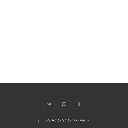
4304-AA11
Арт.: 4304-AA11
Есть в наличии: 73
Цена за 1 п.м от 115.86 ₽
420
₽
/шт.
+7 800 700-73-66