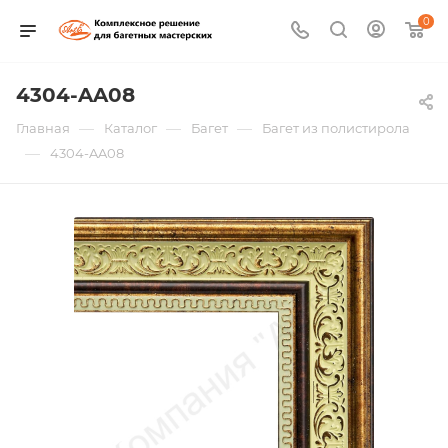
0
4304-AA08
—
—
—
Главная
Каталог
Багет
Багет из полистирола
—
4304-AA08