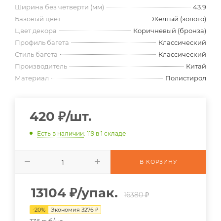
Ширина без четверти (мм)
43.9
Базовый цвет
Желтый (золото)
Цвет декора
Коричневый (бронза)
Профиль багета
Классический
Стиль багета
Классический
Производитель
Китай
Материал
Полистирол
420
₽
/шт.
Есть в наличии
: 119
в 1 складе
В КОРЗИНУ
13104
₽
/упак.
16380 ₽
-
20
%
Экономия
3276
₽