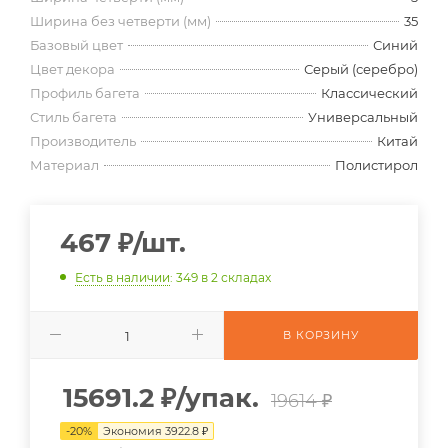
Ширина без четверти (мм)
35
Базовый цвет
Синий
Цвет декора
Серый (серебро)
Профиль багета
Классический
Стиль багета
Универсальный
Производитель
Китай
Материал
Полистирол
467
₽
/шт.
Есть в наличии
: 349
в 2 складах
В КОРЗИНУ
15691.2
₽
/упак.
19614 ₽
-
20
%
Экономия
3922.8
₽