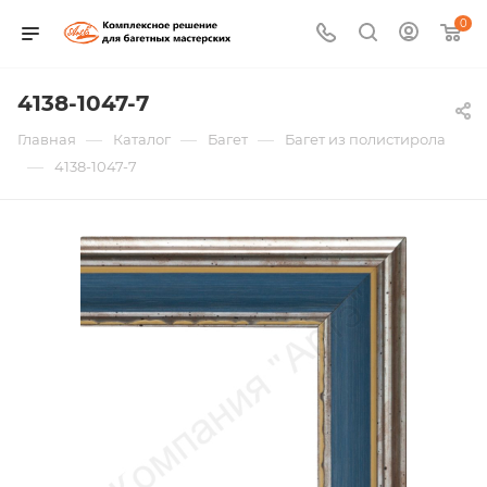
0
4138-1047-7
—
—
—
Главная
Каталог
Багет
Багет из полистирола
—
4138-1047-7