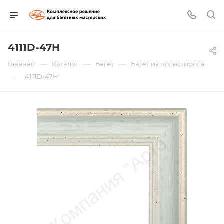
4111D-47H
—
—
—
Главная
Каталог
Багет
Багет из полистирола
—
4111D-47H