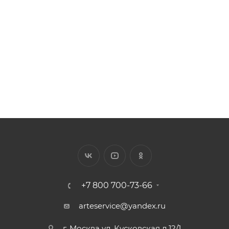
Арт.: 4111D-328C
Есть в наличии: 400
Цена за 1 п.м от 76.97 ₽
279
₽
/шт.
+7 800 700-73-66
arteservice@yandex.ru
г. Москва ул. Кусковская д.12/1