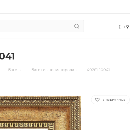
+7
041
—
—
—
Багет
Багет из полистирола
40281-10041
В ИЗБРАННОЕ