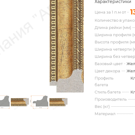
Характеристики
1
Цена за 1 п.м от
Количество в упак
Длина рейки (мм)
Ширина профиля (
Высота профиля (м
Ширина четверти (
Ширина без четвер
Базовый цвет
Жел
Цвет декора
Жел
Профиль
К
багета
Стиль багета
К
Производитель
Вес (кг)
Материал