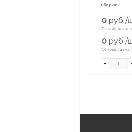
Сборка:
0
руб
/
Розничная цен
0
руб
/
Оптовая цена (