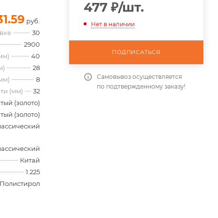
477
₽
/шт.
31.59
руб.
Нет в наличии
овке
30
2900
ПОДПИСАТЬСЯ
мм)
40
м)
28
Самовывоз осуществляется
мм)
8
по подтвержденному заказу!
ти (мм)
32
тый (золото)
тый (золото)
лассический
лассический
Китай
1.225
Полистирол