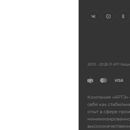
2010 - 2026 © ИП Х
Компания «АРТЭ» 
себя как стабиль
опыт в сфере про
минимизированной
высококачественн