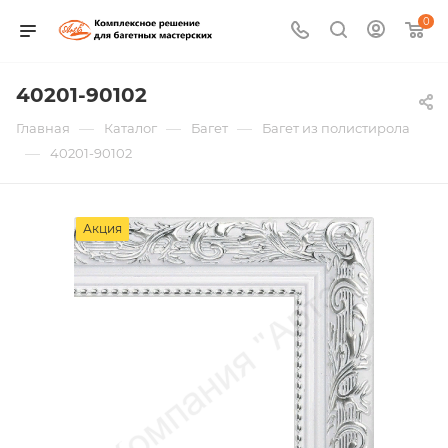
0
40201-90102
—
—
—
Главная
Каталог
Багет
Багет из полистирола
—
40201-90102
Акция