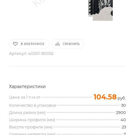
В ИЗБРАННОЕ
СРАВНИТЬ
Артикул:
40201-90052
Характеристики
104.58
Цена за 1 п.м от
руб.
Количество в упаковке
30
Длина рейки (мм)
2900
Ширина профиля (мм)
40
Высота профиля (мм)
23
Ширина четверти (мм)
7