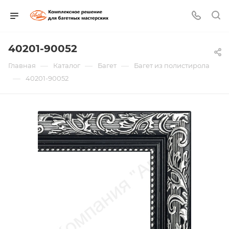
40201-90052
—
—
—
Главная
Каталог
Багет
Багет из полистирола
—
40201-90052