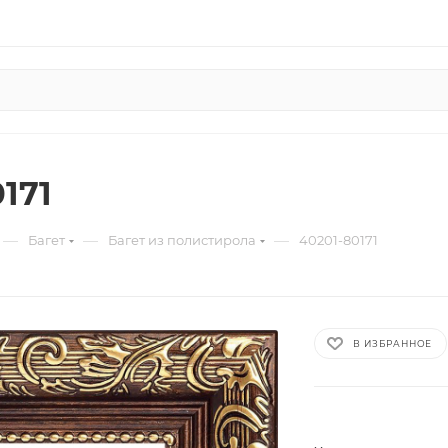
171
—
—
—
Багет
Багет из полистирола
40201-80171
В ИЗБРАННОЕ