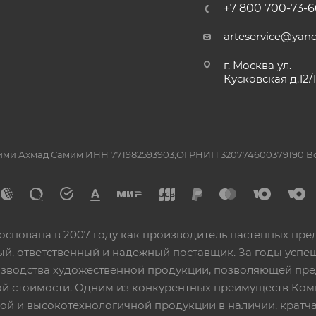
+7 800 700-73-6
arteservice@yand
г. Москва ул.
Кусковская д.12/
ашими Ахмад Самим ИНН 771982593903,ОГРНИП 320774600379190 
основана в 2007 году как производитель настенных пре
ный, ответственный и надежный поставщик. За годы ус
изводства художественной продукции, позволяющей пр
 стоимости. Одним из конкурентных преимуществ Ком
ой и высокотехнологичной продукции в наличии, кратча