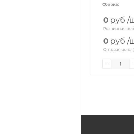
Сборка:
0
руб
/
Розничная цен
0
руб
/
Оптовая цена (