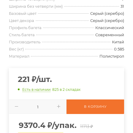
Ширина без четверти (мм)
31
Базовый цвет
Серый (серебро)
Цвет декора
Серый (серебро)
Профиль багета
Классический
Стиль багета
Современный
Производитель
Китай
Вес (кг)
0.585
Материал
Полистирол
221
₽
/шт.
Есть в наличии
: 825
в 2 складах
В КОРЗИНУ
9370.4
₽
/упак.
11713 ₽