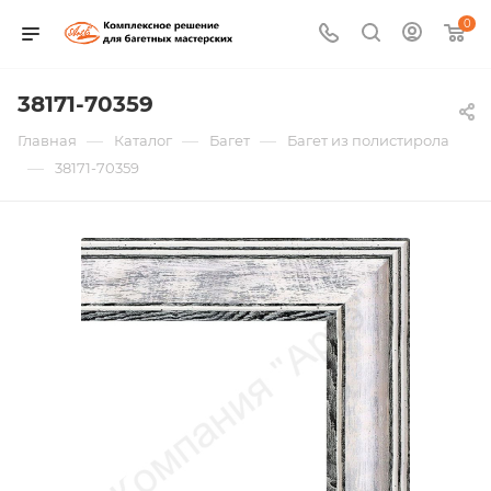
0
38171-70359
—
—
—
Главная
Каталог
Багет
Багет из полистирола
—
38171-70359