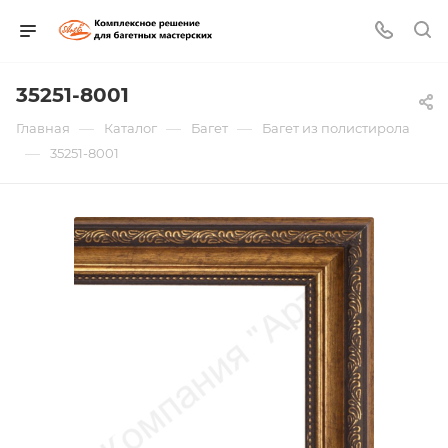
35251-8001
—
—
—
Главная
Каталог
Багет
Багет из полистирола
—
35251-8001