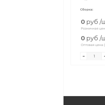
Сборка:
0
руб
/
Розничная цен
0
руб
/
Оптовая цена (