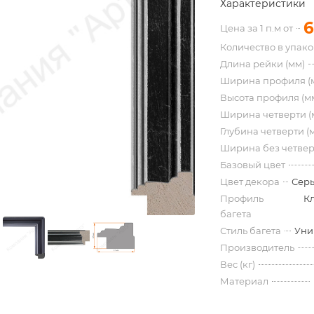
Характеристики
6
Цена за 1 п.м от
Количество в упак
Длина рейки (мм)
Ширина профиля (
Высота профиля (м
Ширина четверти (
Глубина четверти (
Ширина без четвер
Базовый цвет
Цвет декора
Серы
Профиль
К
багета
Стиль багета
Уни
Производитель
Вес (кг)
Материал