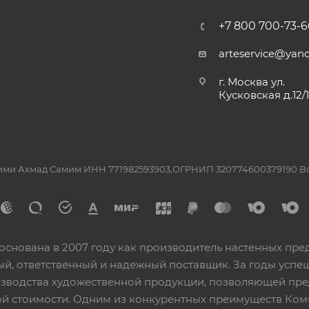
+7 800 700-73-6
arteservice@yand
г. Москва ул.
Кусковская д.12/
ашими Ахмад Самим ИНН 771982593903,ОГРНИП 320774600379190 
основана в 2007 году как производитель настенных пре
ный, ответственный и надежный поставщик. За годы ус
изводства художественной продукции, позволяющей пр
 стоимости. Одним из конкурентных преимуществ Ком