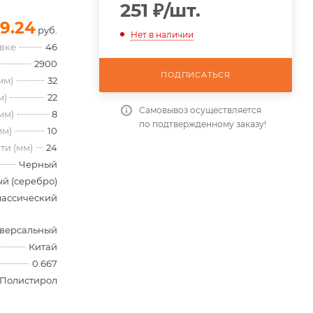
251
₽
/шт.
9.24
руб.
Нет в наличии
овке
46
2900
ПОДПИСАТЬСЯ
мм)
32
м)
22
Самовывоз осуществляется
мм)
8
по подтвержденному заказу!
мм)
10
ти (мм)
24
Черный
й (серебро)
лассический
версальный
Китай
0.667
Полистирол