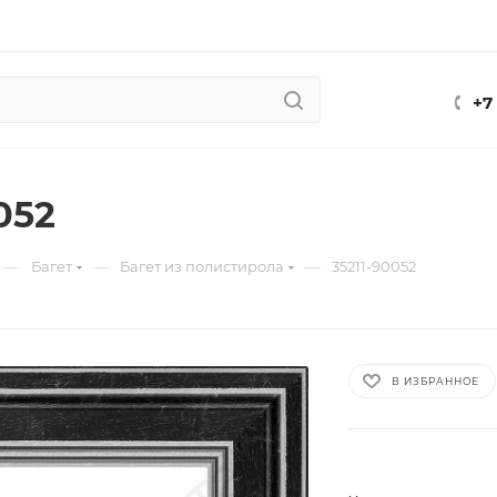
+7
052
—
—
—
Багет
Багет из полистирола
35211-90052
В ИЗБРАННОЕ