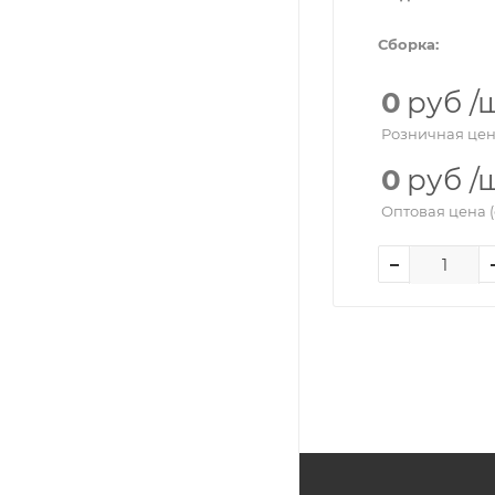
Сборка:
0
руб
/
Розничная цен
0
руб
/
Оптовая цена (