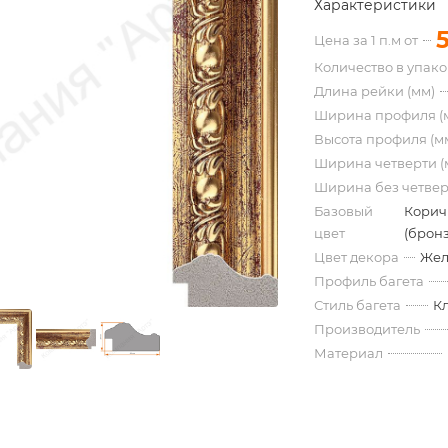
Характеристики
Цена за 1 п.м от
Количество в упак
Длина рейки (мм)
Ширина профиля (
Высота профиля (м
Ширина четверти (
Ширина без четвер
Базовый
Корич
цвет
(бронз
Цвет декора
Жел
Профиль багета
Стиль багета
К
Производитель
Материал