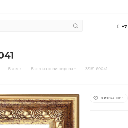
+7
041
—
—
—
Багет
Багет из полистирола
35181-80041
В ИЗБРАННОЕ