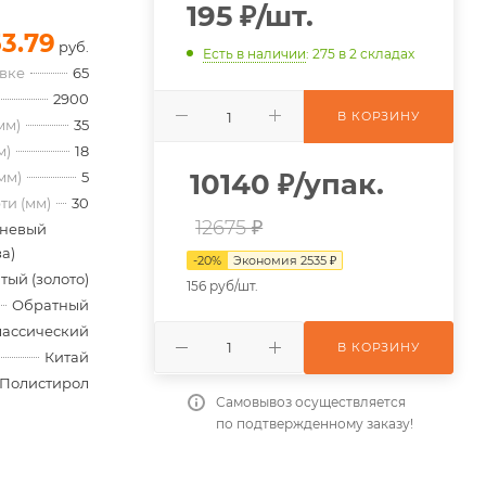
195
₽
/шт.
53.79
руб.
Есть в наличии
: 275
в 2 складах
овке
65
2900
В КОРЗИНУ
мм)
35
м)
18
10140
₽
/упак.
мм)
5
ти (мм)
30
12675 ₽
невый
а)
-
20
%
Экономия
2535
₽
тый (золото)
156 руб/шт.
Обратный
лассический
В КОРЗИНУ
Китай
Полистирол
Самовывоз осуществляется
по подтвержденному заказу!