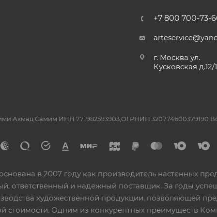
+7 800 700-73-6
arteservice@yand
г. Москва ул.
Кусковская д.12/
ашими Ахмад Самим ИНН 771982593903,ОГРНИП 320774600379190 
основана в 2007 году как производитель настенных пре
ный, ответственный и надежный поставщик. За годы ус
изводства художественной продукции, позволяющей пр
 стоимости. Одним из конкурентных преимуществ Ком