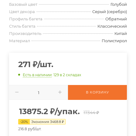
Базовый цвет
Голубой
Цвет декора
Серый (серебро)
Профиль багета
Обратный
Стиль багета
Классический
Производитель
Китай
Материал
Полистирол
271
₽
/шт.
Есть в наличии
: 129
в 2 складах
В КОРЗИНУ
13875.2
₽
/упак.
17344 ₽
-
20
%
Экономия
3468.8
₽
216.8 руб/шт.