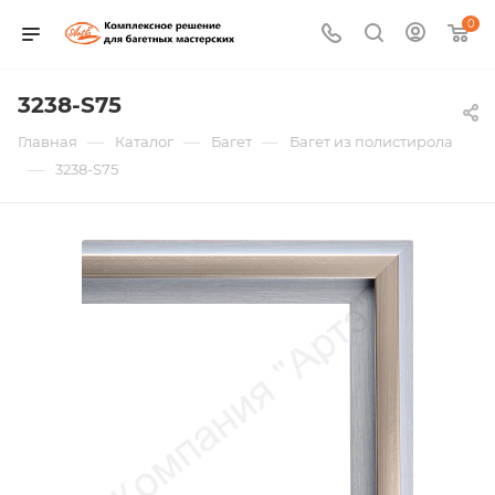
0
3238-S75
—
—
—
Главная
Каталог
Багет
Багет из полистирола
—
3238-S75