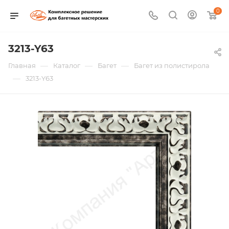
0
3213-Y63
—
—
—
Главная
Каталог
Багет
Багет из полистирола
—
3213-Y63