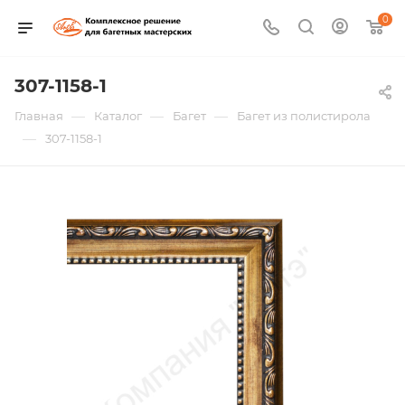
0
307-1158-1
—
—
—
Главная
Каталог
Багет
Багет из полистирола
—
307-1158-1