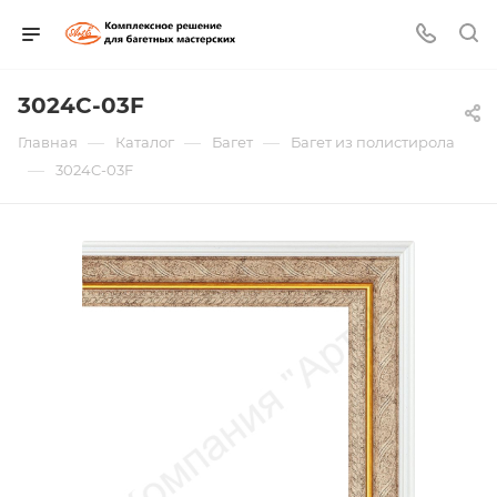
3024C-03F
—
—
—
Главная
Каталог
Багет
Багет из полистирола
—
3024C-03F