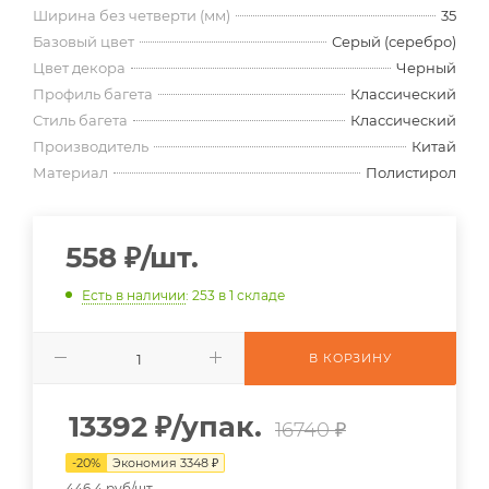
Ширина без четверти (мм)
35
Базовый цвет
Серый (серебро)
Цвет декора
Черный
Профиль багета
Классический
Стиль багета
Классический
Производитель
Китай
Материал
Полистирол
558
₽
/шт.
Есть в наличии
: 253
в 1 складе
В КОРЗИНУ
13392
₽
/упак.
16740 ₽
-
20
%
Экономия
3348
₽
446.4 руб/шт.