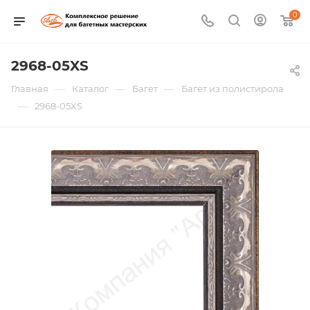
0
2968-05XS
—
—
—
Главная
Каталог
Багет
Багет из полистирола
—
2968-05XS