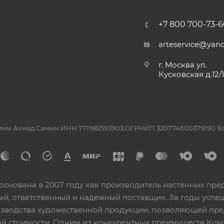
+7 800 700-73-6
arteservice@yand
г. Москва ул.
Кусковская д.12/
ашими Ахмад Самим ИНН 771982593903,ОГРНИП 320774600379190 
основана в 2007 году как производитель настенных пре
ный, ответственный и надежный поставщик. За годы ус
изводства художественной продукции, позволяющей пр
 стоимости. Одним из конкурентных преимуществ Ком