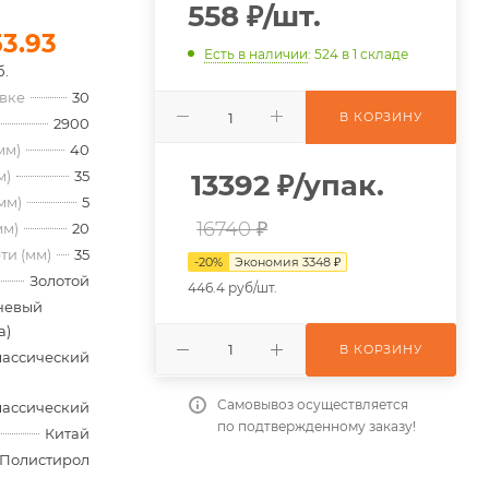
558
₽
/шт.
53.93
Есть в наличии
: 524
в 1 складе
б.
овке
30
В КОРЗИНУ
2900
мм)
40
м)
35
13392
₽
/упак.
мм)
5
16740 ₽
мм)
20
ти (мм)
35
-
20
%
Экономия
3348
₽
Золотой
446.4 руб/шт.
невый
а)
В КОРЗИНУ
лассический
Самовывоз осуществляется
лассический
по подтвержденному заказу!
Китай
Полистирол