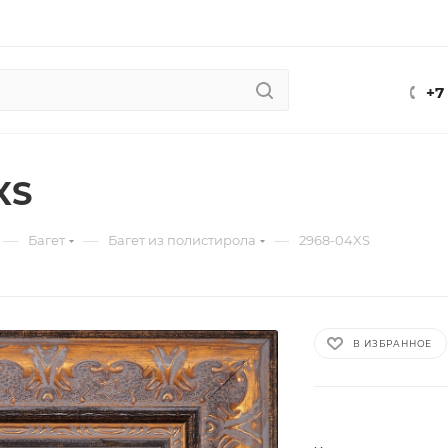
+7
XS
—
—
—
Багет
Багет из полистирола
2968-04XS
В ИЗБРАННОЕ