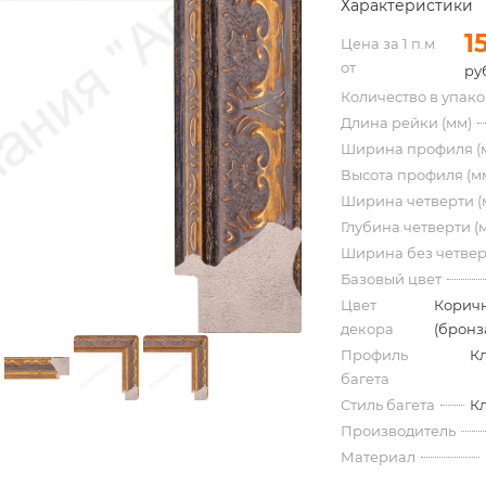
Характеристики
1
Цена за 1 п.м
от
ру
Количество в упак
Длина рейки (мм)
Ширина профиля (
Высота профиля (м
Ширина четверти (
Глубина четверти (
Ширина без четвер
Базовый цвет
Цвет
Корич
декора
(бронз
Профиль
К
багета
Стиль багета
К
Производитель
Материал