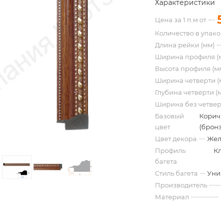
Характеристики
Цена за 1 п.м от
Количество в упак
Длина рейки (мм)
Ширина профиля (
Высота профиля (м
Ширина четверти (
Глубина четверти (
Ширина без четвер
Базовый
Корич
цвет
(бронз
Цвет декора
Жел
Профиль
К
багета
Стиль багета
Уни
Производитель
Материал