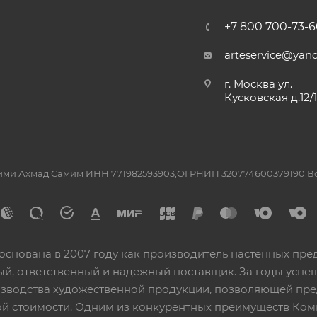
+7 800 700-73-6
arteservice@yand
г. Москва ул.
Кусковская д.12/
ашими Ахмад Самим ИНН 771982593903,ОГРНИП 320774600379190 
основана в 2007 году как производитель настенных пре
ный, ответственный и надежный поставщик. За годы ус
изводства художественной продукции, позволяющей пр
 стоимости. Одним из конкурентных преимуществ Ком