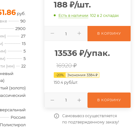
188
₽
/шт.
51.86
руб.
Есть в наличии
: 102
в 2 складах
овке
90
2900
В КОРЗИНУ
мм)
27
м)
15
13536
₽
/упак.
мм)
5
мм)
5
16920 ₽
ти (мм)
22
невый
-
20
%
Экономия
3384
₽
а)
150.4 руб/шт.
тый (золото)
лассический
В КОРЗИНУ
версальный
Самовывоз осуществляется
Россия
по подтвержденному заказу!
Полистирол