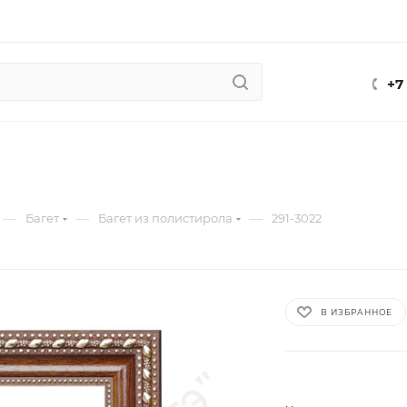
+7
—
—
—
Багет
Багет из полистирола
291-3022
В ИЗБРАННОЕ