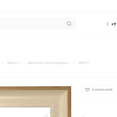
+7
—
—
—
Багет
Багет из полистирола
2819-5
В ИЗБРАННОЕ