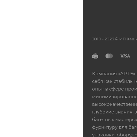
2010 - 2026 © ИП Х
Компания «АРТЭ» 
себя как стабиль
опыт в сфере про
минимизированной
высококачественн
глубокие знания,
багетных мастерск
фурнитуру для баг
упаковки, оборудо