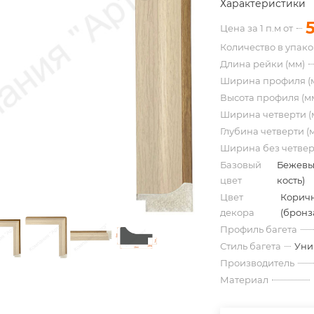
Характеристики
Цена за 1 п.м от
Количество в упак
Длина рейки (мм)
Ширина профиля (
Высота профиля (м
Ширина четверти (
Глубина четверти (
Ширина без четвер
Базовый
Бежевы
цвет
кость)
Цвет
Корич
декора
(бронз
Профиль багета
Стиль багета
Уни
Производитель
Материал