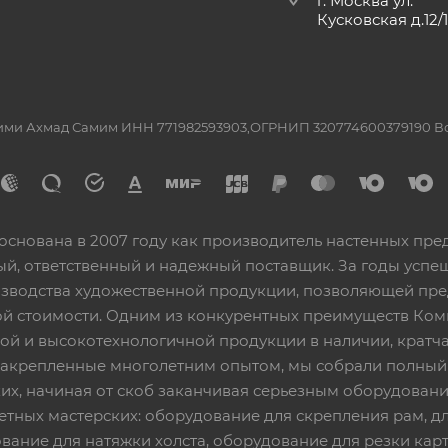
г. Москва ул.
Кусковская д.12/
ашими Ахмад Самим ИНН 771982593903,ОГРНИП 320774600379190 
основана в 2007 году как производитель настенных пре
ный, ответственный и надежный поставщик. За годы ус
изводства художественной продукции, позволяющей пр
 стоимости. Одним из конкурентных преимуществ Ком
ой и высокотехнологичной продукции в наличии, кратча
 закрепленные многолетним опытом, мы собрали полный
их, начиная от скоб заканчивая серьезным оборудовани
етных мастерских: оборудование для скрепления рам, дл
вание для натяжки холста, оборудование для резки кар