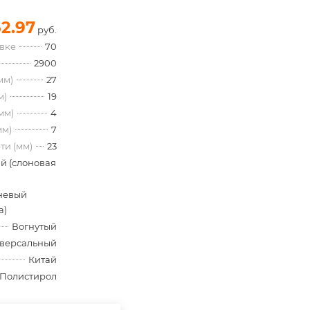
52.97
руб.
овке
70
2900
мм)
27
м)
19
мм)
4
мм)
7
ти (мм)
23
й (слоновая
невый
а)
Вогнутый
версальный
Китай
Полистирол