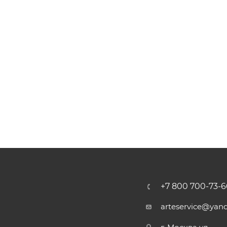
52.97 ₽
.
13440 ₽
88
₽
+7 800 700-73-6
arteservice@yand